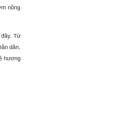
Mách bạn cách sử
hơm nồng
dụng rượu đế Gò Đen
an toàn và hiệu quả
SUN 07, 2024
 đây. Từ
Dần dần,
về hương