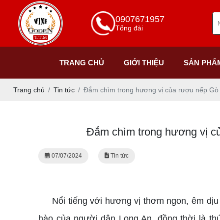
0907671957
Tổng đài
TRANG CHỦ
GIỚI THIỆU
SẢN PHẨ
Trang chủ
Tin tức
Đắm chìm trong hương vị của rượu nếp Gò
Đắm chìm trong hương vị c
07/07/2024
Tin tức
rượu nếp Gò Đen
Nổi tiếng với hương vị thơm ngon, êm dịu
hào của người dân Long An, đồng thời là t