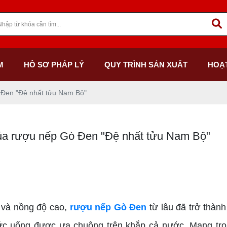
M
HỒ SƠ PHÁP LÝ
QUY TRÌNH SẢN XUẤT
HOẠ
 Đen "Đệ nhất tửu Nam Bộ"
ủa rượu nếp Gò Đen "Đệ nhất tửu Nam Bộ"
 và nồng độ cao,
rượu nếp Gò Đen
từ lâu đã trở thành
hức uống được ưa chuộng trên khắp cả nước. Mang tr