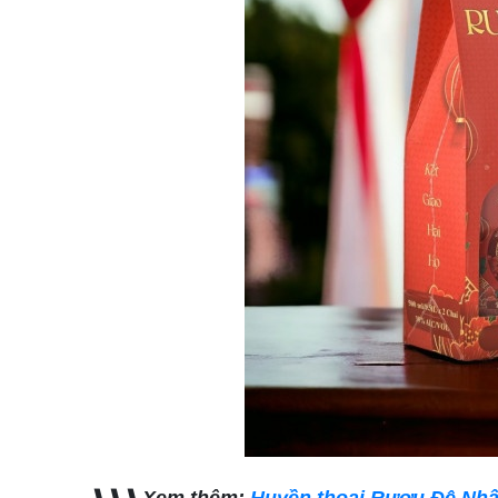
❱❱❱ Xem thêm:
Huyền thoại Rượu Đệ Nhấ