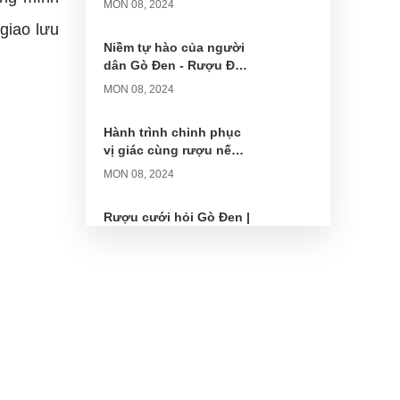
MON 08, 2024
giao lưu
Niềm tự hào của người
dân Gò Đen - Rượu Đế
Gò Đen
MON 08, 2024
Hành trình chinh phục
vị giác cùng rượu nếp
lứt Gò Đen
MON 08, 2024
Rượu cưới hỏi Gò Đen |
Nét đẹp văn hóa, lời
chúc viên mãn
MON 08, 2024
Rượu Gò Đen tửu |
Chất lượng thượng
hạng, đẳng cấp vượt
MON 08, 2024
trội
Nâng tầm trải nghiệm