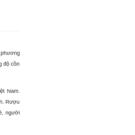
o phương
g độ cồn
iệt Nam.
nh. Rượu
è, người