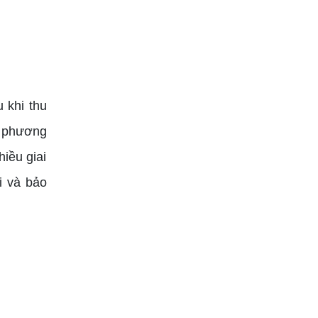
 khi thu
o phương
iều giai
i và bảo