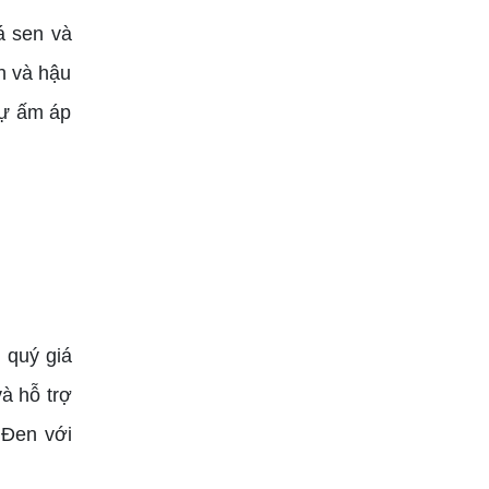
á sen và
h và hậu
sự ấm áp
 quý giá
à hỗ trợ
 Đen với