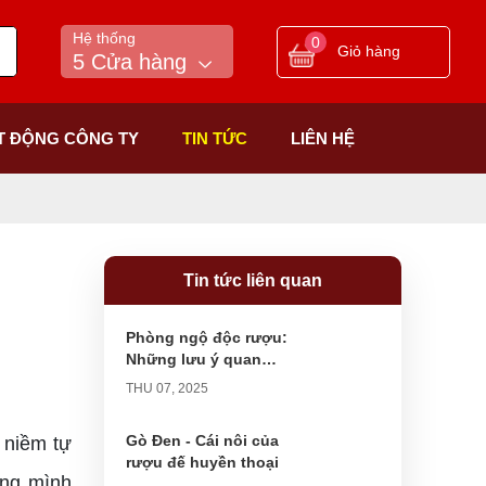
Hệ thống
0
Giỏ hàng
5 Cửa hàng
T ĐỘNG CÔNG TY
TIN TỨC
LIÊN HỆ
Tin tức liên quan
Phòng ngộ độc rượu:
Những lưu ý quan
trọng trong dịp lễ, tết
THU 07, 2025
Gò Đen - Cái nôi của
 niềm tự
rượu đế huyền thoại
ong mình