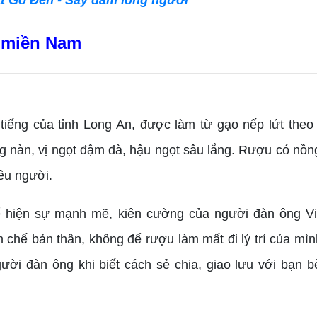
y miền Nam
 tiếng của tỉnh Long An, được làm từ gạo nếp lứt the
 nàn, vị ngọt đậm đà, hậu ngọt sâu lắng. Rượu có nồn
ều người.
 hiện sự mạnh mẽ, kiên cường của người đàn ông V
 chế bản thân, không để rượu làm mất đi lý trí của mì
ời đàn ông khi biết cách sẻ chia, giao lưu với bạn b